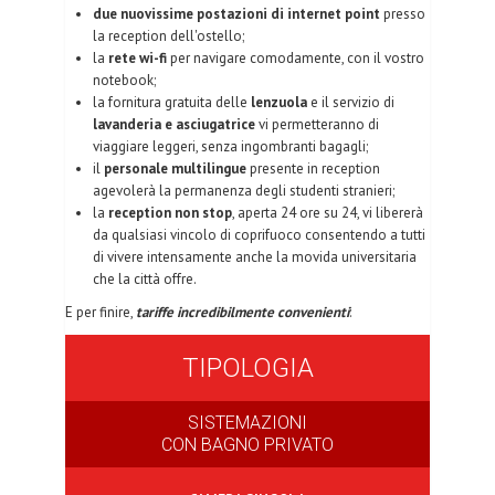
due nuovissime postazioni di internet point
presso
la reception dell'ostello;
la
rete wi-fi
per navigare comodamente, con il vostro
notebook;
la fornitura gratuita delle
lenzuola
e il servizio di
lavanderia e asciugatrice
vi permetteranno di
viaggiare leggeri, senza ingombranti bagagli;
il
personale multilingue
presente in reception
agevolerà la permanenza degli studenti stranieri;
la
reception non stop
, aperta 24 ore su 24, vi libererà
da qualsiasi vincolo di coprifuoco consentendo a tutti
di vivere intensamente anche la movida universitaria
che la città offre.
E per finire,
tariffe incredibilmente convenienti
:
TIPOLOGIA
SISTEMAZIONI
CON BAGNO PRIVATO